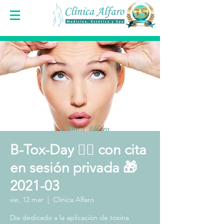
B-Tox-Day 👩‍⚕️ con cita
en sesión privada 🎁
2021-03
vie, 12 mar
  |  
Clínica Alfaro
Día dedicado a la aplicación de toxina