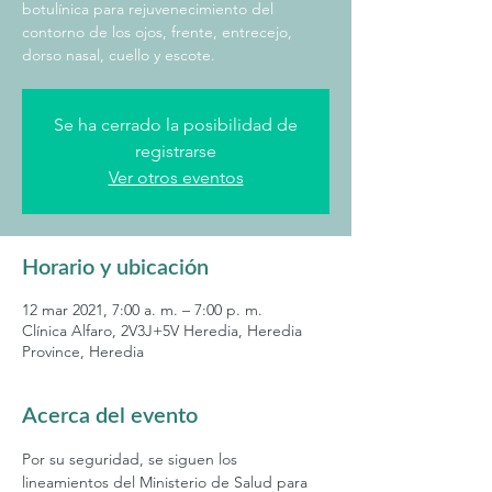
botulínica para rejuvenecimiento del
contorno de los ojos, frente, entrecejo,
dorso nasal, cuello y escote.
Se ha cerrado la posibilidad de
registrarse
Ver otros eventos
Horario y ubicación
12 mar 2021, 7:00 a. m. – 7:00 p. m.
Clínica Alfaro, 2V3J+5V Heredia, Heredia
Province, Heredia
Acerca del evento
Por su seguridad, se siguen los 
lineamientos del Ministerio de Salud para 