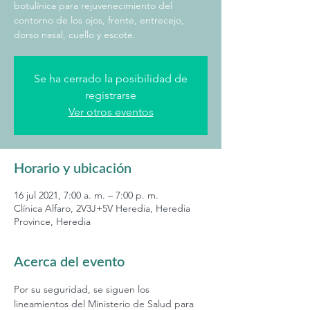
botulínica para rejuvenecimiento del
contorno de los ojos, frente, entrecejo,
dorso nasal, cuello y escote.
Se ha cerrado la posibilidad de
registrarse
Ver otros eventos
Horario y ubicación
16 jul 2021, 7:00 a. m. – 7:00 p. m.
Clínica Alfaro, 2V3J+5V Heredia, Heredia
Province, Heredia
Acerca del evento
Por su seguridad, se siguen los 
lineamientos del Ministerio de Salud para 