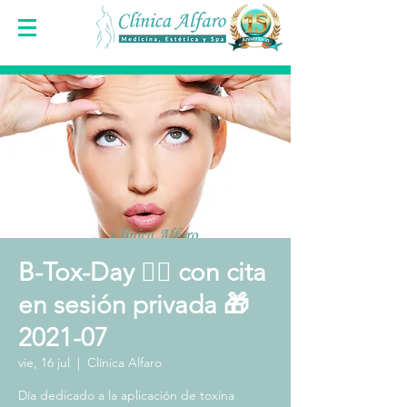
B-Tox-Day 👩‍⚕️ con cita
en sesión privada 🎁
2021-07
vie, 16 jul
  |  
Clínica Alfaro
Día dedicado a la aplicación de toxina