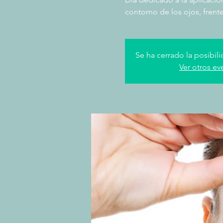
contorno de los ojos, frente
Se ha cerrado la posibili
Ver otros ev