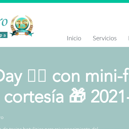
Inicio
Servicios
y 👩‍⚕️ con mini-f
de cortesía 🎁 2021
ro
n de toxina botulínica para rejuvenecimiento del