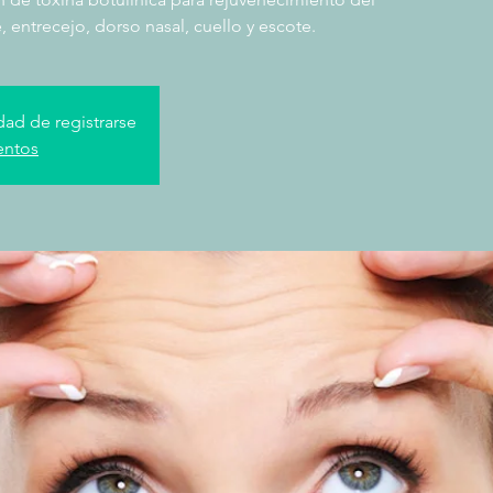
, entrecejo, dorso nasal, cuello y escote.
dad de registrarse
entos