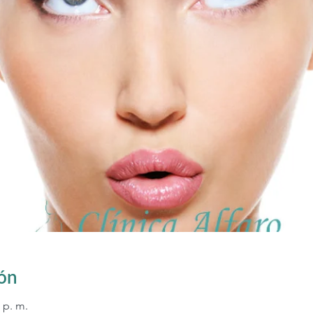
ión
 p. m.