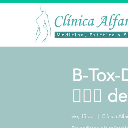
B-Tox-Da
🧖🏻‍♀️ 
vie, 15 oct
  |  
Clínica Alfa
Día dedicado a la aplicació