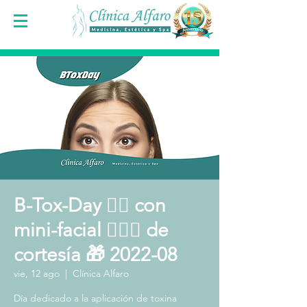
B-Tox-Day 👩‍⚕️ con
mini-facial 🧖🏻‍♀️ de
cortesía 🎁 2022-08
vie, 12 ago
  |  
Clínica Alfaro
Día dedicado a la aplicación de toxina