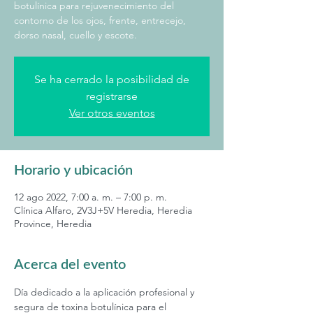
botulínica para rejuvenecimiento del
contorno de los ojos, frente, entrecejo,
dorso nasal, cuello y escote.
Se ha cerrado la posibilidad de
registrarse
Ver otros eventos
Horario y ubicación
12 ago 2022, 7:00 a. m. – 7:00 p. m.
Clínica Alfaro, 2V3J+5V Heredia, Heredia
Province, Heredia
Acerca del evento
Día dedicado a la aplicación profesional y 
segura de toxina botulínica para el 