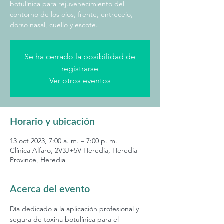
botulínica para rejuvenecimiento del
contorno de los ojos, frente, entrecejo,
dorso nasal, cuello y escote.
Se ha cerrado la posibilidad de
registrarse
Ver otros eventos
Horario y ubicación
13 oct 2023, 7:00 a. m. – 7:00 p. m.
Clínica Alfaro, 2V3J+5V Heredia, Heredia
Province, Heredia
Acerca del evento
Día dedicado a la aplicación profesional y 
segura de toxina botulínica para el 