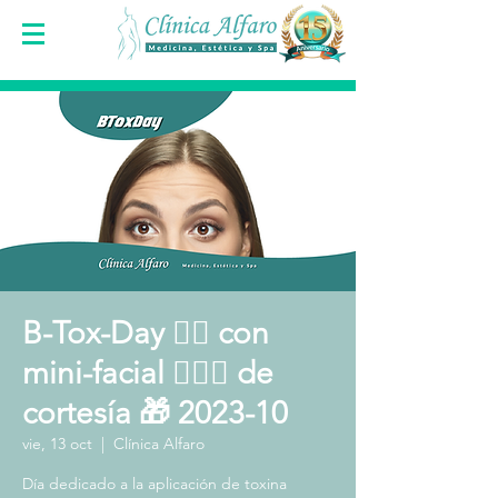
B-Tox-Day 👩‍⚕️ con
mini-facial 🧖🏻‍♀️ de
cortesía 🎁 2023-10
vie, 13 oct
  |  
Clínica Alfaro
Día dedicado a la aplicación de toxina