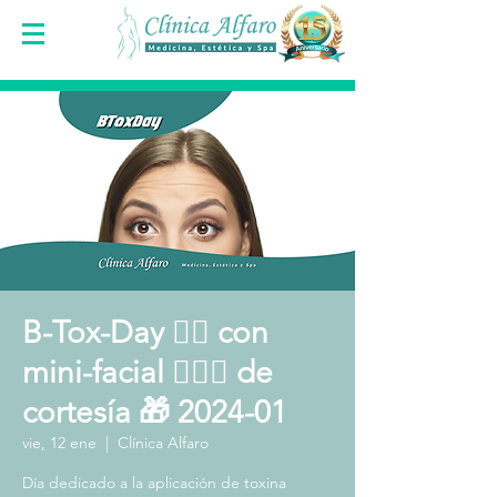
B-Tox-Day 👩‍⚕️ con
mini-facial 🧖🏻‍♀️ de
cortesía 🎁 2024-01
vie, 12 ene
  |  
Clínica Alfaro
Día dedicado a la aplicación de toxina