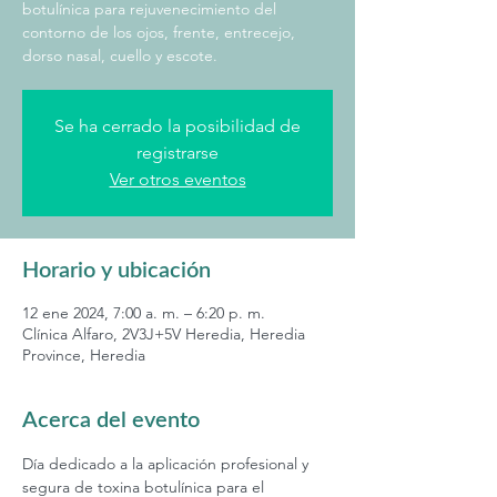
botulínica para rejuvenecimiento del
contorno de los ojos, frente, entrecejo,
dorso nasal, cuello y escote.
Se ha cerrado la posibilidad de
registrarse
Ver otros eventos
Horario y ubicación
12 ene 2024, 7:00 a. m. – 6:20 p. m.
Clínica Alfaro, 2V3J+5V Heredia, Heredia
Province, Heredia
Acerca del evento
Día dedicado a la aplicación profesional y 
segura de toxina botulínica para el 