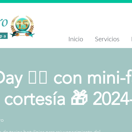
Inicio
Servicios
y 👩‍⚕️ con mini-f
de cortesía 🎁 2024
ro
n de toxina botulínica para rejuvenecimiento del