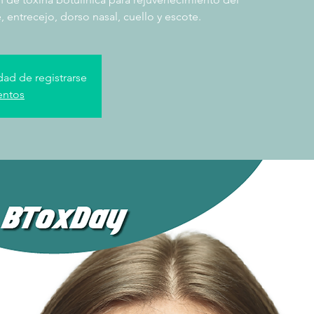
, entrecejo, dorso nasal, cuello y escote.
dad de registrarse
entos