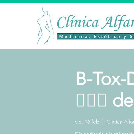
B-Tox-Da
🧖🏻‍♀️ 
vie, 16 feb
  |  
Clínica Alfa
Día dedicado a la aplicació