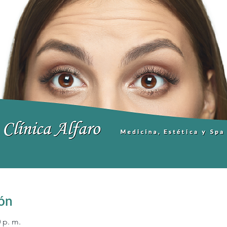
ión
0 p. m.