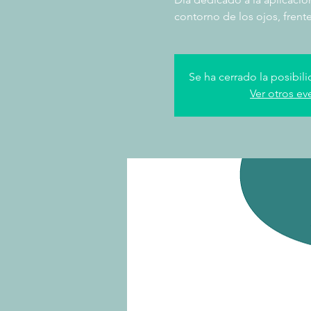
contorno de los ojos, frente
Se ha cerrado la posibili
Ver otros ev