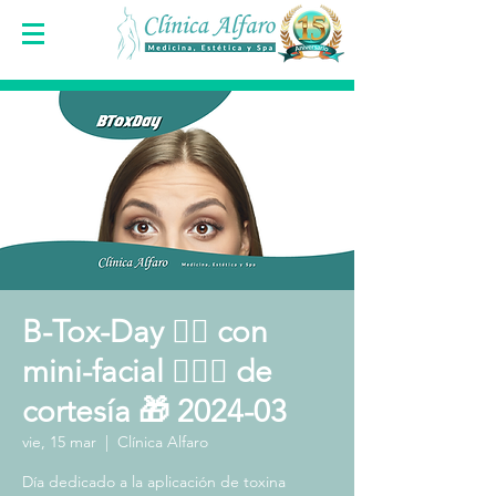
B-Tox-Day 👩‍⚕️ con
mini-facial 🧖🏻‍♀️ de
cortesía 🎁 2024-03
vie, 15 mar
  |  
Clínica Alfaro
Día dedicado a la aplicación de toxina