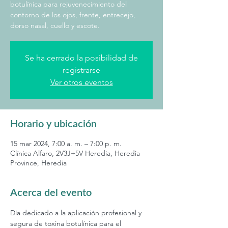
botulínica para rejuvenecimiento del
contorno de los ojos, frente, entrecejo,
dorso nasal, cuello y escote.
Se ha cerrado la posibilidad de
registrarse
Ver otros eventos
Horario y ubicación
15 mar 2024, 7:00 a. m. – 7:00 p. m.
Clínica Alfaro, 2V3J+5V Heredia, Heredia
Province, Heredia
Acerca del evento
Día dedicado a la aplicación profesional y 
segura de toxina botulínica para el 