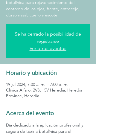
botulínica para rejuvenecimiento del
contorno de los ojos, frente, entrecejo,
dorso nasal, cuello y escote.
Se ha cerrado la posibilidad de
registrarse
Ver otros eventos
Horario y ubicación
19 jul 2024, 7:00 a. m. – 7:00 p. m.
Clínica Alfaro, 2V3J+5V Heredia, Heredia
Province, Heredia
Acerca del evento
Día dedicado a la aplicación profesional y 
segura de toxina botulínica para el 