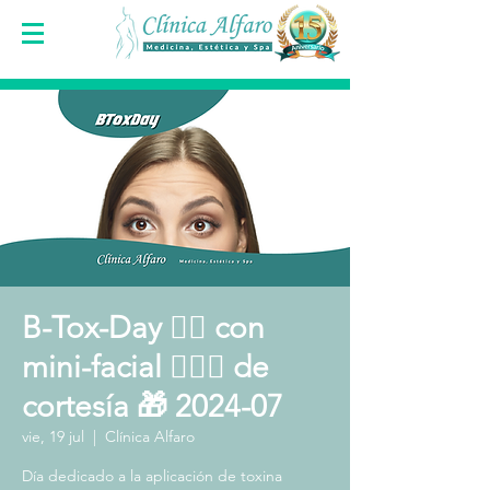
B-Tox-Day 👩‍⚕️ con
mini-facial 🧖🏻‍♀️ de
cortesía 🎁 2024-07
vie, 19 jul
  |  
Clínica Alfaro
Día dedicado a la aplicación de toxina