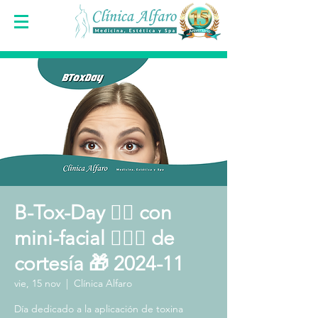
B-Tox-Day 👩‍⚕️ con
mini-facial 🧖🏻‍♀️ de
cortesía 🎁 2024-11
vie, 15 nov
  |  
Clínica Alfaro
Día dedicado a la aplicación de toxina