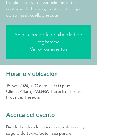
botulínica para rejuvenecimiento del
contorno de los ojos, frente, entrecejo,
dorso nasal, cuello y escote.
Se ha cerrado la posibilidad de
registrarse
Ver otros eventos
Horario y ubicación
15 nov 2024, 7:00 a. m. – 7:00 p. m.
Clínica Alfaro, 2V3J+5V Heredia, Heredia
Province, Heredia
Acerca del evento
Día dedicado a la aplicación profesional y 
segura de toxina botulínica para el 