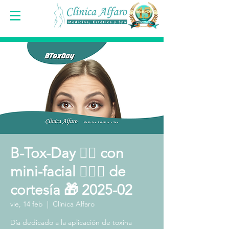
B-Tox-Day 👩‍⚕️ con
mini-facial 🧖🏻‍♀️ de
cortesía 🎁 2025-02
vie, 14 feb
  |  
Clínica Alfaro
Día dedicado a la aplicación de toxina