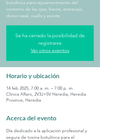
botulínica para rejuvenecimiento del
contorno de los ojos, frente, entrecejo,
dorso nasal, cuello y escote.
Se ha cerrado la posibilidad de
registrarse
Ver otros eventos
Horario y ubicación
14 feb 2025, 7:00 a. m. – 7:00 p. m.
Clínica Alfaro, 2V3J+5V Heredia, Heredia
Province, Heredia
Acerca del evento
Día dedicado a la aplicación profesional y 
segura de toxina botulínica para el 