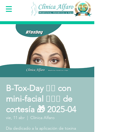
B-Tox-Day 👩‍⚕️ con
mini-facial 🧖🏻‍♀️ de
cortesía 🎁 2025-04
vie, 11 abr
  |  
Clínica Alfaro
Día dedicado a la aplicación de toxina