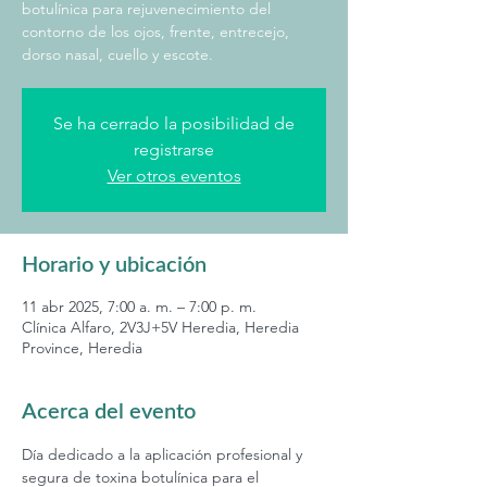
botulínica para rejuvenecimiento del
contorno de los ojos, frente, entrecejo,
dorso nasal, cuello y escote.
Se ha cerrado la posibilidad de
registrarse
Ver otros eventos
Horario y ubicación
11 abr 2025, 7:00 a. m. – 7:00 p. m.
Clínica Alfaro, 2V3J+5V Heredia, Heredia
Province, Heredia
Acerca del evento
Día dedicado a la aplicación profesional y 
segura de toxina botulínica para el 