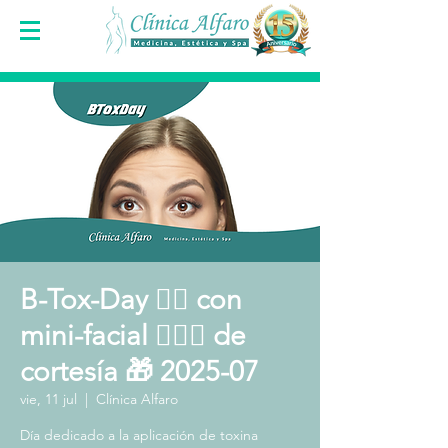
B-Tox-Day 👩‍⚕️ con
mini-facial 🧖🏻‍♀️ de
cortesía 🎁 2025-07
vie, 11 jul
  |  
Clínica Alfaro
Día dedicado a la aplicación de toxina