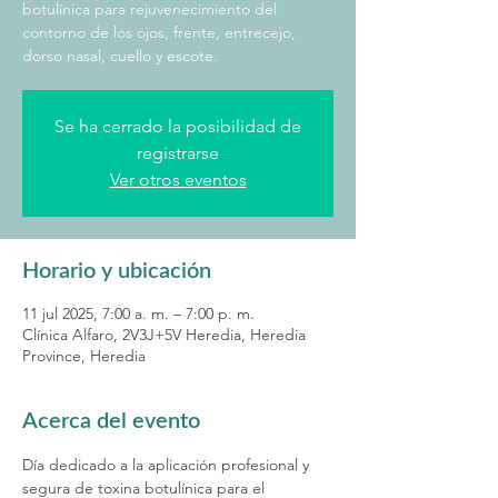
botulínica para rejuvenecimiento del
contorno de los ojos, frente, entrecejo,
dorso nasal, cuello y escote.
Se ha cerrado la posibilidad de
registrarse
Ver otros eventos
Horario y ubicación
11 jul 2025, 7:00 a. m. – 7:00 p. m.
Clínica Alfaro, 2V3J+5V Heredia, Heredia
Province, Heredia
Acerca del evento
Día dedicado a la aplicación profesional y 
segura de toxina botulínica para el 