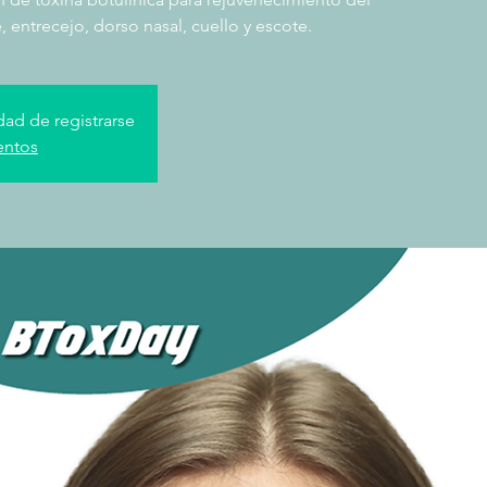
, entrecejo, dorso nasal, cuello y escote.
dad de registrarse
entos