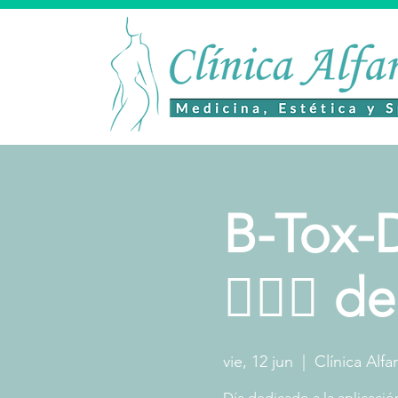
B-Tox-Da
🧖🏻‍♀️ 
vie, 12 jun
  |  
Clínica Alfa
Día dedicado a la aplicació