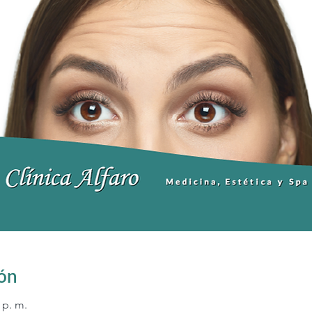
ión
 p. m.