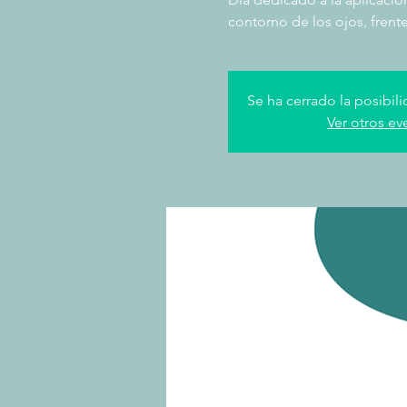
contorno de los ojos, frente
Se ha cerrado la posibili
Ver otros ev