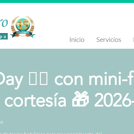
Inicio
Servicios
y 👩‍⚕️ con mini-f
de cortesía 🎁 2026
ro
n de toxina botulínica para rejuvenecimiento del