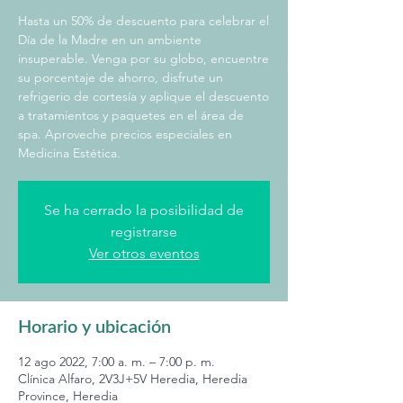
Hasta un 50% de descuento para celebrar el
Día de la Madre en un ambiente
insuperable. Venga por su globo, encuentre
su porcentaje de ahorro, disfrute un
refrigerio de cortesía y aplique el descuento
a tratamientos y paquetes en el área de
spa. Aproveche precios especiales en
Medicina Estética.
Se ha cerrado la posibilidad de
registrarse
Ver otros eventos
Horario y ubicación
12 ago 2022, 7:00 a. m. – 7:00 p. m.
Clínica Alfaro, 2V3J+5V Heredia, Heredia
Province, Heredia