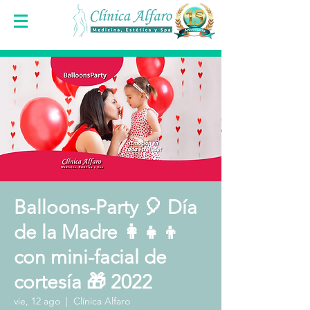
Balloons-Party 🎈 Día
de la Madre 👩‍👧‍👦
con mini-facial de
cortesía 🎁 2022
vie, 12 ago
  |  
Clínica Alfaro