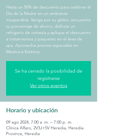
Hasta un 50% de descuento para celebrar el
Día de la Madre en un ambiente
insuperable. Venga por su globo, encuentre
su porcentaje de ahorro, disfrute un
refrigerio de cortesía y aplique el descuento
a tratamientos y paquetes en el área de
spa. Aproveche precios especiales en
Medicina Estética.
Se ha cerrado la posibilidad de
registrarse
Ver otros eventos
Horario y ubicación
09 ago 2024, 7:00 a. m. – 7:00 p. m.
Clínica Alfaro, 2V3J+5V Heredia, Heredia
Province, Heredia