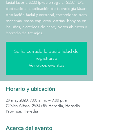
facial láser a $200 (precio regular $350). Día
dedicado a la aplicación de tecnología láser:
depilación facial y corporal, tratamiento para
manchas, vasos capilares, estrías, hongos en
las uñas, cicatrices de acné, poros abiertos y
borrado de tatuajes.
Se ha cerrado la posibilidad de
registrarse
Ver otros eventos
Horario y ubicación
29 may 2020, 7:00 a. m. – 9:00 p. m.
Clínica Alfaro, 2V3J+5V Heredia, Heredia
Province, Heredia
Acerca del evento