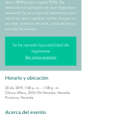
láser a $200 (precio regular $350). Día
dedicado a la aplicación de tecnología láser:
depilación facial y corporal, tratamiento para
manchas, vasos capilares, estrías, hongos en
las uñas, cicatrices de acné, poros abiertos y
borrado de tatuajes.
Se ha cerrado la posibilidad de
registrarse
Ver otros eventos
Horario y ubicación
20 dic 2019, 7:00 a. m. – 7:00 p. m.
Clínica Alfaro, 2V3J+5V Heredia, Heredia
Province, Heredia
Acerca del evento