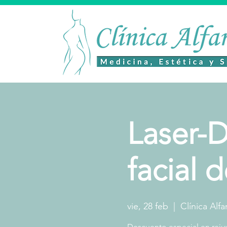
Laser-D
facial 
vie, 28 feb
  |  
Clínica Alfa
Descuento especial en rejuve