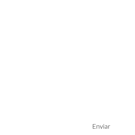
cto:
Enviar m
s de Privacidad
nicaalfaro.com
inicaalfaro.com
dia Costa Rica
506 2260-9775
06 8849-9545
021 Liteway S.A.
echos reservados.
Enviar