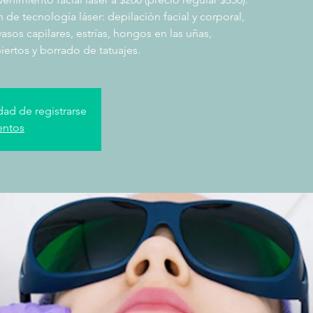
 de tecnología láser: depilación facial y corporal,
sos capilares, estrías, hongos en las uñas,
iertos y borrado de tatuajes.
dad de registrarse
entos