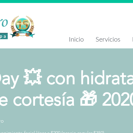
Inicio
Servicios
ay 💥 con hidrat
de cortesía 🎁 202
ro
nimiento facial láser a $200 (precio regular $350).