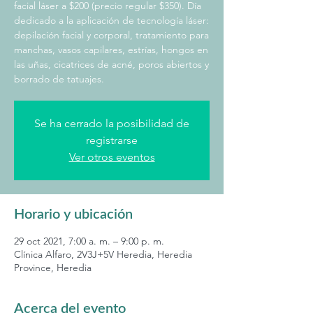
facial láser a $200 (precio regular $350). Día
dedicado a la aplicación de tecnología láser:
depilación facial y corporal, tratamiento para
manchas, vasos capilares, estrías, hongos en
las uñas, cicatrices de acné, poros abiertos y
borrado de tatuajes.
Se ha cerrado la posibilidad de
registrarse
Ver otros eventos
Horario y ubicación
29 oct 2021, 7:00 a. m. – 9:00 p. m.
Clínica Alfaro, 2V3J+5V Heredia, Heredia
Province, Heredia
Acerca del evento