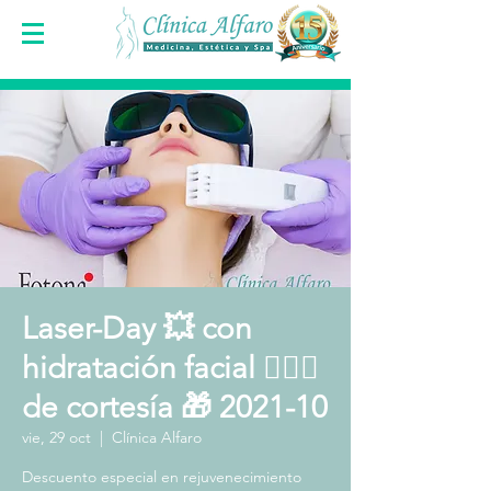
Laser-Day 💥 con
hidratación facial 🧖🏻‍♀️
de cortesía 🎁 2021-10
vie, 29 oct
  |  
Clínica Alfaro
Descuento especial en rejuvenecimiento