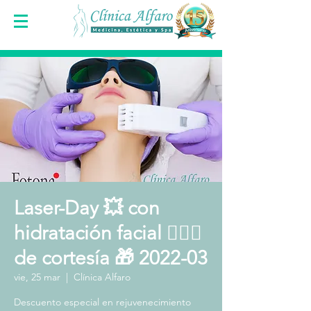
Laser-Day 💥 con
hidratación facial 🧖🏻‍♀️
de cortesía 🎁 2022-03
vie, 25 mar
  |  
Clínica Alfaro
Descuento especial en rejuvenecimiento