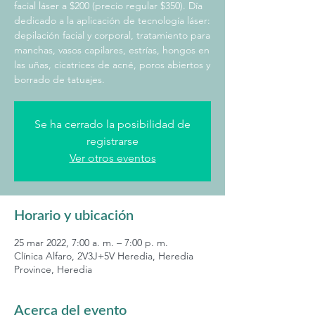
facial láser a $200 (precio regular $350). Día
dedicado a la aplicación de tecnología láser:
depilación facial y corporal, tratamiento para
manchas, vasos capilares, estrías, hongos en
las uñas, cicatrices de acné, poros abiertos y
borrado de tatuajes.
Se ha cerrado la posibilidad de
registrarse
Ver otros eventos
Horario y ubicación
25 mar 2022, 7:00 a. m. – 7:00 p. m.
Clínica Alfaro, 2V3J+5V Heredia, Heredia
Province, Heredia
Acerca del evento