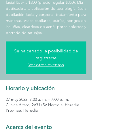
facial láser a $200 (precio regular $350). Día
dedicado a la aplicación de tecnología láser:
depilación facial y corporal, tratamiento para
manchas, vasos capilares, estrías, hongos en
las uñas, cicatrices de acné, poros abiertos y
borrado de tatuajes.
Se ha cerrado la posibilidad de
registrarse
Ver otros eventos
Horario y ubicación
27 may 2022, 7:00 a. m. – 7:00 p. m.
Clínica Alfaro, 2V3J+5V Heredia, Heredia
Province, Heredia
Acerca del evento