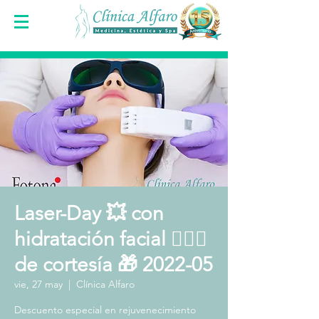
Laser-Day 💥 con
hidratación facial 🧖🏻‍♀️
de cortesía 🎁 2022-05
vie, 27 may
  |  
Clínica Alfaro
Descuento especial en rejuvenecimiento