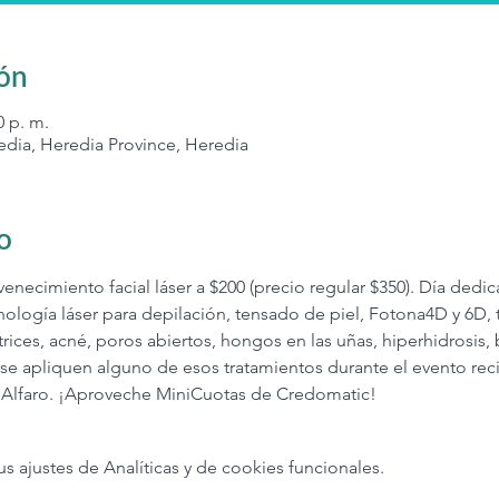
ión
0 p. m.
edia, Heredia Province, Heredia
o
necimiento facial láser a $200 (precio regular $350). Día dedic
nología láser para depilación, tensado de piel, Fotona4D y 6D,
catrices, acné, poros abiertos, hongos en las uñas, hiperhidrosis,
e apliquen alguno de esos tratamientos durante el evento recib
ica Alfaro. ¡Aproveche MiniCuotas de Credomatic!
ajustes de Analíticas y de cookies funcionales.