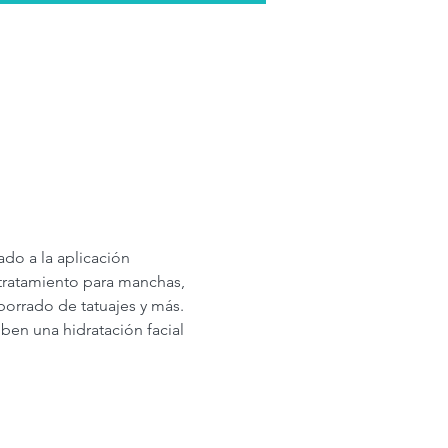
ado a la aplicación 
 tratamiento para manchas, 
 borrado de tatuajes y más. 
en una hidratación facial 