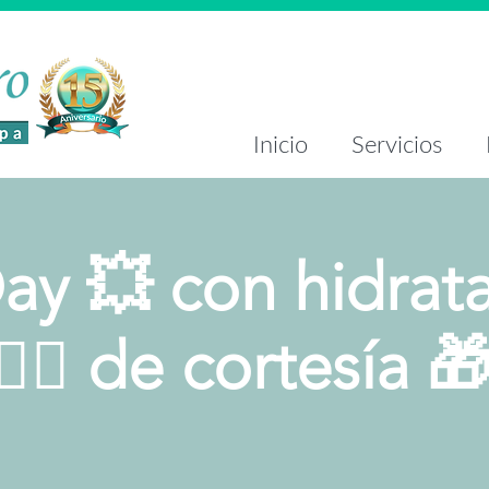
Inicio
Servicios
ay 💥 con hidrat
🏻‍♀️ de cortesía 