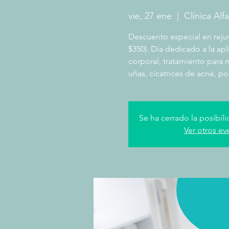
vie, 27 ene
  |  
Clínica Alf
Descuento especial en rejuv
$350). Día dedicado a la apl
corporal, tratamiento para m
uñas, cicatrices de acné, po
Se ha cerrado la posibili
Ver otros ev