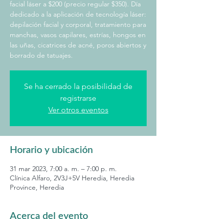
facial láser a $200 (precio regular $350). Día
dedicado a la aplicación de tecnología láser:
depilación facial y corporal, tratamiento para
manchas, vasos capilares, estrías, hongos en
las uñas, cicatrices de acné, poros abiertos y
borrado de tatuajes.
Se ha cerrado la posibilidad de
registrarse
Ver otros eventos
Horario y ubicación
31 mar 2023, 7:00 a. m. – 7:00 p. m.
Clínica Alfaro, 2V3J+5V Heredia, Heredia
Province, Heredia
Acerca del evento