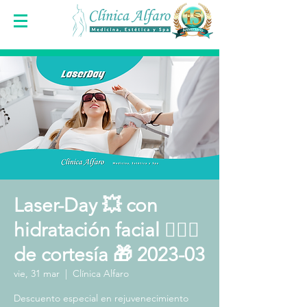
Laser-Day 💥 con
hidratación facial 🧖🏻‍♀️
de cortesía 🎁 2023-03
vie, 31 mar
  |  
Clínica Alfaro
Descuento especial en rejuvenecimiento