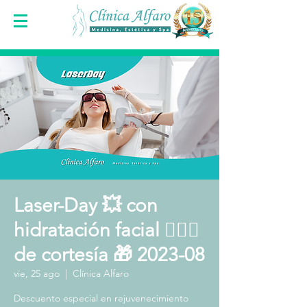
Laser-Day 💥 con
hidratación facial 🧖🏻‍♀️
de cortesía 🎁 2023-08
vie, 25 ago
  |  
Clínica Alfaro
Descuento especial en rejuvenecimiento