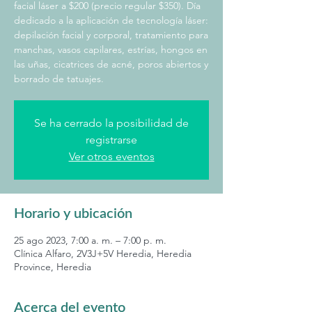
facial láser a $200 (precio regular $350). Día
dedicado a la aplicación de tecnología láser:
depilación facial y corporal, tratamiento para
manchas, vasos capilares, estrías, hongos en
las uñas, cicatrices de acné, poros abiertos y
borrado de tatuajes.
Se ha cerrado la posibilidad de
registrarse
Ver otros eventos
Horario y ubicación
25 ago 2023, 7:00 a. m. – 7:00 p. m.
Clínica Alfaro, 2V3J+5V Heredia, Heredia
Province, Heredia
Acerca del evento