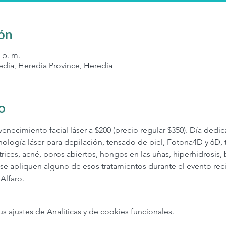
ión
 p. m.
edia, Heredia Province, Heredia
o
necimiento facial láser a $200 (precio regular $350). Día dedic
nología láser para depilación, tensado de piel, Fotona4D y 6D,
catrices, acné, poros abiertos, hongos en las uñas, hiperhidrosis,
e apliquen alguno de esos tratamientos durante el evento recib
 Alfaro.
ajustes de Analíticas y de cookies funcionales.