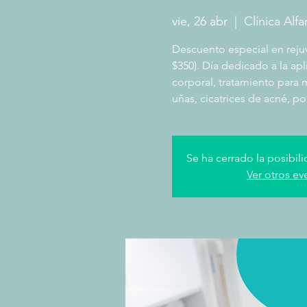
vie, 26 abr
  |  
Clínica Alfa
Descuento especial en rejuv
$350). Día dedicado a la apl
corporal, tratamiento para m
uñas, cicatrices de acné, po
Se ha cerrado la posibili
Ver otros ev