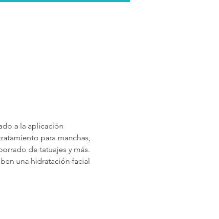
ado a la aplicación 
 tratamiento para manchas, 
 borrado de tatuajes y más. 
en una hidratación facial 