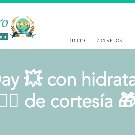
Inicio
Servicios
ay 💥 con hidrat
🏻‍♀️ de cortesía 