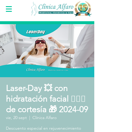
Laser-Day 💥 con
hidratación facial 🧖🏻‍♀️
de cortesía 🎁 2024-09
vie, 20 sept
  |  
Clínica Alfaro
Descuento especial en rejuvenecimiento