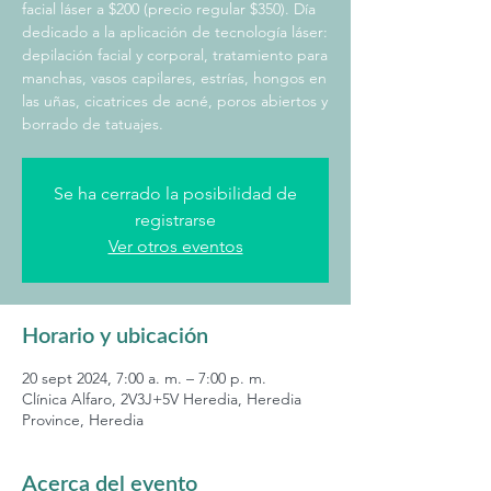
facial láser a $200 (precio regular $350). Día
dedicado a la aplicación de tecnología láser:
depilación facial y corporal, tratamiento para
manchas, vasos capilares, estrías, hongos en
las uñas, cicatrices de acné, poros abiertos y
borrado de tatuajes.
Se ha cerrado la posibilidad de
registrarse
Ver otros eventos
Horario y ubicación
20 sept 2024, 7:00 a. m. – 7:00 p. m.
Clínica Alfaro, 2V3J+5V Heredia, Heredia
Province, Heredia
Acerca del evento