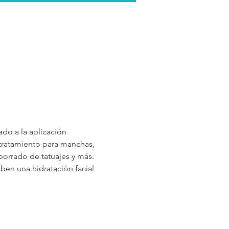
ado a la aplicación 
 tratamiento para manchas, 
 borrado de tatuajes y más. 
en una hidratación facial 