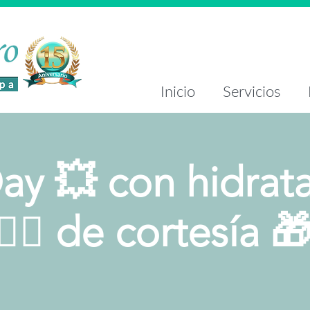
Inicio
Servicios
ay 💥 con hidrat
🏻‍♀️ de cortesía 