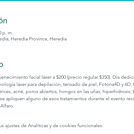
ión
0 p. m.
edia, Heredia Province, Heredia
o
necimiento facial láser a $200 (precio regular $350). Día dedic
nología láser para depilación, tensado de piel, Fotona4D y 6D,
catrices, acné, poros abiertos, hongos en las uñas, hiperhidrosis,
e apliquen alguno de esos tratamientos durante el evento recib
 Alfaro.
ajustes de Analíticas y de cookies funcionales.