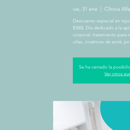
vie, 31 ene
  |  
Clínica Alf
Descuento especial en rejuv
$350). Día dedicado a la apl
corporal, tratamiento para m
uñas, cicatrices de acné, po
Se ha cerrado la posibili
Ver otros ev