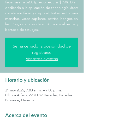
facial láser a $200 (precio regular $350). Día
dedicado a la aplicación de tecnología láser:
depilación facial y corporal, tratamiento para
manchas, vasos capilares, estrías, hongos en
las uñas, cicatrices de acné, poros abiertos y
borrado de tatuajes.
Se ha cerrado la posibilidad de
registrarse
Ver otros eventos
Horario y ubicación
21 nov 2025, 7:00 a. m. – 7:00 p. m.
Clínica Alfaro, 2V3J+5V Heredia, Heredia
Province, Heredia
Acerca del evento