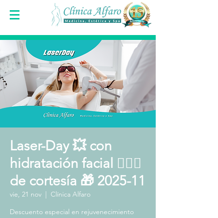
Laser-Day 💥 con
hidratación facial 🧖🏻‍♀️
de cortesía 🎁 2025-11
vie, 21 nov
  |  
Clínica Alfaro
Descuento especial en rejuvenecimiento