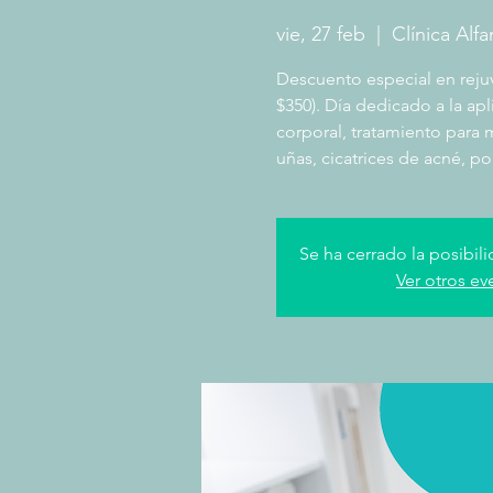
vie, 27 feb
  |  
Clínica Alfa
Descuento especial en rejuv
$350). Día dedicado a la apl
corporal, tratamiento para m
uñas, cicatrices de acné, po
Se ha cerrado la posibili
Ver otros ev