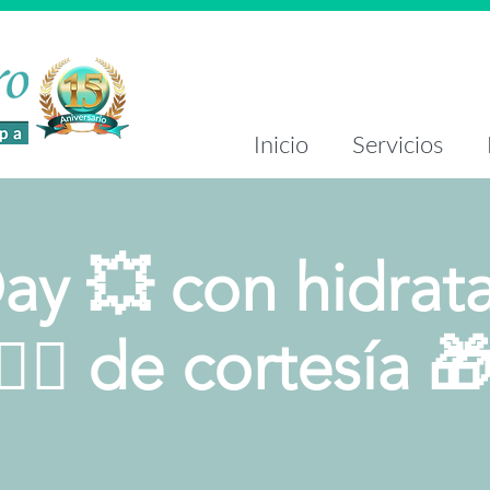
Inicio
Servicios
ay 💥 con hidrat
🏻‍♀️ de cortesía 