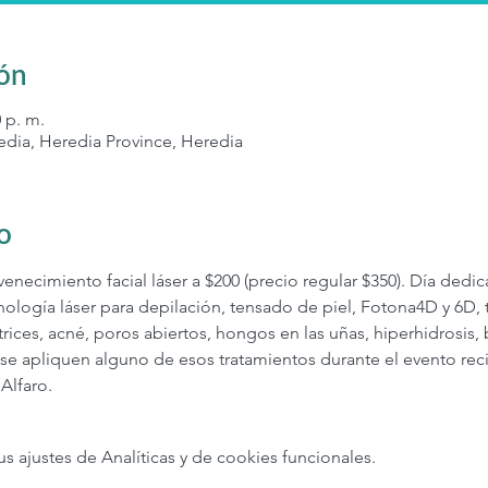
ión
0 p. m.
edia, Heredia Province, Heredia
o
necimiento facial láser a $200 (precio regular $350). Día dedic
nología láser para depilación, tensado de piel, Fotona4D y 6D,
catrices, acné, poros abiertos, hongos en las uñas, hiperhidrosis,
e apliquen alguno de esos tratamientos durante el evento recib
 Alfaro.
ajustes de Analíticas y de cookies funcionales.