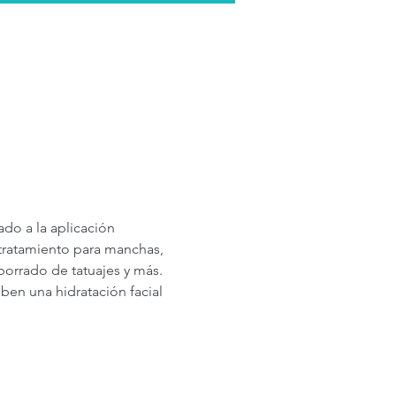
ado a la aplicación 
 tratamiento para manchas, 
 borrado de tatuajes y más. 
en una hidratación facial 