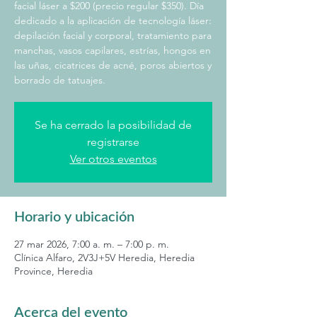
facial láser a $200 (precio regular $350). Día
dedicado a la aplicación de tecnología láser:
depilación facial y corporal, tratamiento para
manchas, vasos capilares, estrías, hongos en
las uñas, cicatrices de acné, poros abiertos y
borrado de tatuajes.
Se ha cerrado la posibilidad de
registrarse
Ver otros eventos
Horario y ubicación
27 mar 2026, 7:00 a. m. – 7:00 p. m.
Clínica Alfaro, 2V3J+5V Heredia, Heredia
Province, Heredia
Acerca del evento