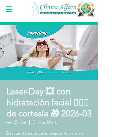
Laser-Day 💥 con
hidratación facial 🧖🏻‍♀️
de cortesía 🎁 2026-03
vie, 27 mar
  |  
Clínica Alfaro
Descuento especial en rejuvenecimiento