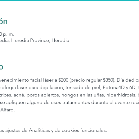
ión
0 p. m.
edia, Heredia Province, Heredia
o
necimiento facial láser a $200 (precio regular $350). Día dedic
nología láser para depilación, tensado de piel, Fotona4D y 6D,
catrices, acné, poros abiertos, hongos en las uñas, hiperhidrosis,
e apliquen alguno de esos tratamientos durante el evento recib
 Alfaro.
ajustes de Analíticas y de cookies funcionales.