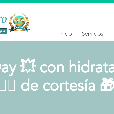
Inicio
Servicios
ay 💥 con hidrat
🏻‍♀️ de cortesía 