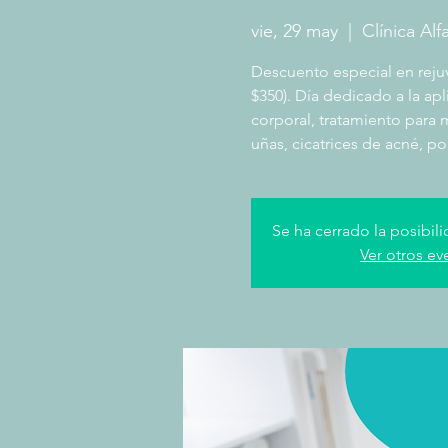
vie, 29 may
  |  
Clínica Alf
Descuento especial en rejuv
$350). Día dedicado a la apl
corporal, tratamiento para m
uñas, cicatrices de acné, po
Se ha cerrado la posibili
Ver otros ev