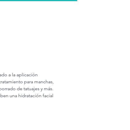
ado a la aplicación 
 tratamiento para manchas, 
 borrado de tatuajes y más. 
en una hidratación facial 