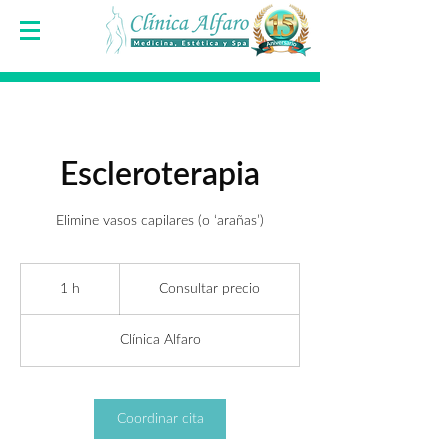
Escleroterapia
Elimine vasos capilares (o ‘arañas’)
Consultar
precio
1 h
1
Consultar precio
Clínica Alfaro
Coordinar cita