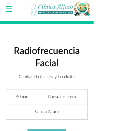
Radiofrecuencia
Facial
Combate la flacidez y la celulitis
Consultar
precio
40 min
4
Consultar precio
0
Clínica Alfaro
m
i
n