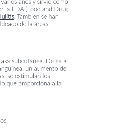
 varios años y sirvió como
por la FDA (Food and Drug
lulitis
.
También se han
ldeado de la áreas
rasa subcutánea. De esta
 sanguínea, un aumento del
s, se estimulan los
 lo que proporciona a la
dos.