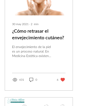
30 may 2021
∙
2
min
¿Cómo retrasar el
envejecimiento cutáneo?
El envejecimiento de la piel
es un proceso natural. En
Medicina Estética existen
alternativas no quirúrgicas y
muy eficaces para
prevenirlo.
431
0
6