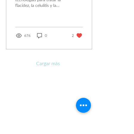
tecnologías para tratar la
flacidez, la celulitis y la
grasa localizada en
cualquier zona del cuerpo.
676
0
2
Cargar más