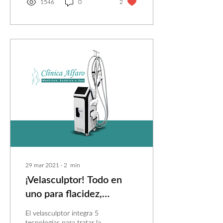
1546
0
2
29 mar 2021
∙
2
min
¡Velasculptor! Todo en
uno para flacidez,
celulitis y grasa localizada
El velasculptor integra 5