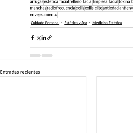
arrugas
estética facial
relleno facial
limpieza facial
toxina b
manchas
radiofrecuencia
exilis
exilis elite
antiedad
antienv
envejecimiento
Cuidado Personal
Estética y Spa
Medicina Estética
Entradas recientes