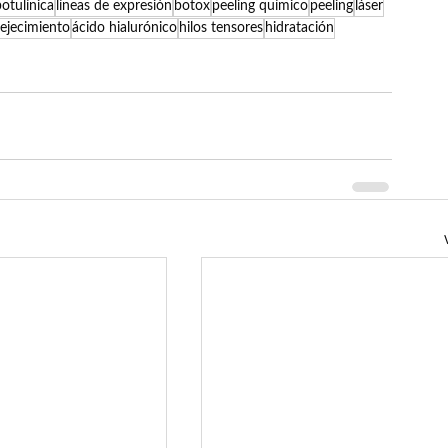
otulínica
líneas de expresión
botox
peeling químico
peeling
láser
ejecimiento
ácido hialurónico
hilos tensores
hidratación