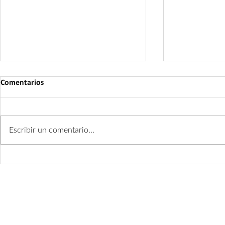
Comentarios
Escribir un comentario...
¡Rejuvenecer
¡El ABC en el cuidado facial! -
Parte 1