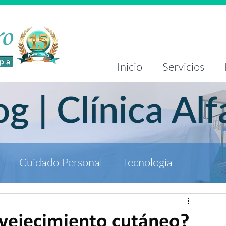
Inicio
Servicios
og | Clínica Alf
Cuidado Personal
Tecnología
nvejecimiento cutáneo?