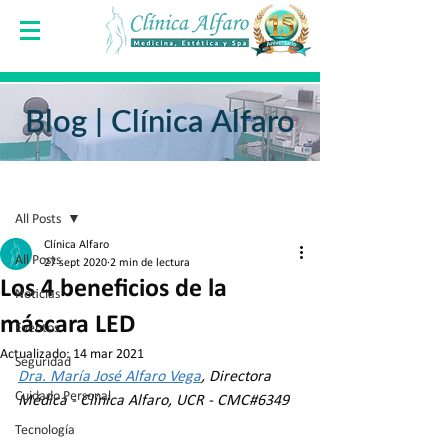
Blog | Clínica Alfaro
Entrada
All Posts
Clínica Alfaro
All Posts
27 sept 2020
2 min de lectura
Los 4 beneficios de la
Noticias
máscara LED
Eventos
Actualizado:
14 mar 2021
Seguridad
Dra. María José Alfaro Vega
, Directora 
Cuidado Personal
Médica - Clínica Alfaro, UCR - CMC#6349
Tecnología