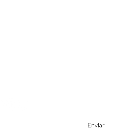
cto:
Enviar m
s de Privacidad
nicaalfaro.com
inicaalfaro.com
dia Costa Rica
506 2260-9775
06 8849-9545
021 Liteway S.A.
echos reservados.
Enviar