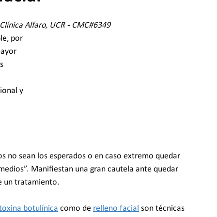
 Clínica Alfaro, UCR - CMC#6349
le, por 
mayor 
s 
ional y 
dos no sean los esperados o en caso extremo quedar 
medios”. Manifiestan una gran cautela ante quedar 
e un tratamiento.
toxina botulínica
 como de 
relleno facial
 son técnicas 