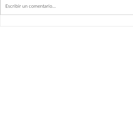
Escribir un comentario...
¿Son la toxina y el relleno lo
¡Aprenda a e
mismo?
promoción e
Estética Facia