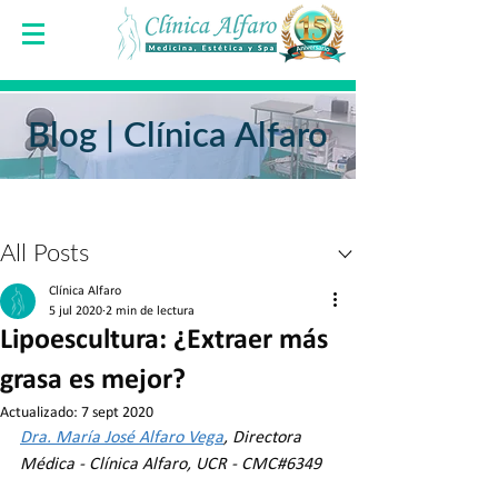
Blog | Clínica Alfaro
Entrada
All Posts
Clínica Alfaro
5 jul 2020
2 min de lectura
Lipoescultura: ¿Extraer más
grasa es mejor?
Actualizado:
7 sept 2020
Dra. María José Alfaro Vega
, Directora 
Médica - Clínica Alfaro, UCR - CMC#6349