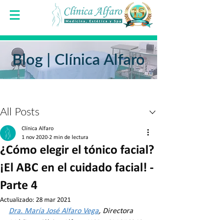
Blog | Clínica Alfaro
Entrada
All Posts
Clínica Alfaro
1 nov 2020
2 min de lectura
¿Cómo elegir el tónico facial?
¡El ABC en el cuidado facial! -
Parte 4
Actualizado:
28 mar 2021
Dra. María José Alfaro Vega
, Directora 